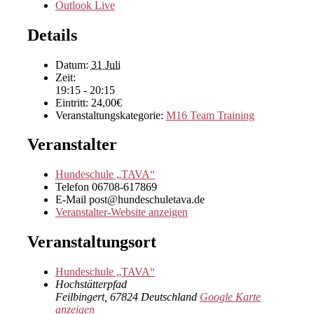
Outlook Live
Details
Datum:
31 Juli
Zeit:
19:15 - 20:15
Eintritt:
24,00€
Veranstaltungskategorie:
M16 Team Training
Veranstalter
Hundeschule „TAVA“
Telefon
06708-617869
E-Mail
post@hundeschuletava.de
Veranstalter-Website anzeigen
Veranstaltungsort
Hundeschule „TAVA“
Hochstätterpfad
Feilbingert
,
67824
Deutschland
Google Karte
anzeigen