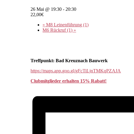
26 Mai @ 19:30
-
20:30
22,00€
«
M8 Leinenführung (1)
M6 Rückruf (1)
»
Treffpunkt: Bad Kreuznach Bauwerk
https://maps.app.goo.gl/gFcTiLjnTMKqPZAJA
Clubmitglieder erhalten 15% Rabatt!