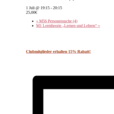
1 Juli @ 19:15
-
20:15
25,00€
«
M56 Personensuche (4)
M1 Lerntheorie „Lernen und Lehren“
»
Clubmitglieder erhalten 15% Rabat
t!