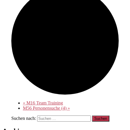
«
M16 Team Training
M56 Personensuche (4)
»
Suchen nach: