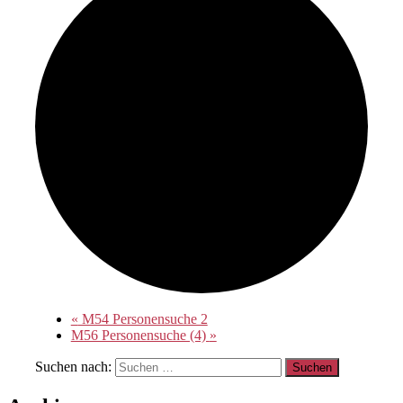
«
M54 Personensuche 2
M56 Personensuche (4)
»
Suchen nach: