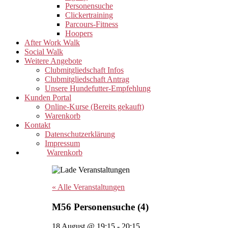
Personensuche
Clickertraining
Parcours-Fitness
Hoopers
After Work Walk
Social Walk
Weitere Angebote
Clubmitgliedschaft Infos
Clubmitgliedschaft Antrag
Unsere Hundefutter-Empfehlung
Kunden Portal
Online-Kurse (Bereits gekauft)
Warenkorb
Kontakt
Datenschutzerklärung
Impressum
Warenkorb
« Alle Veranstaltungen
M56 Personensuche (4)
18 August @ 19:15
-
20:15