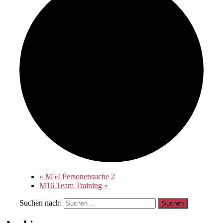
«
M54 Personensuche 2
M16 Team Training
»
Suchen nach: