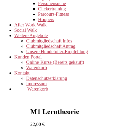
Personensuche
Clickertraining
Parcours-Fitness
Hoopers
After Work Walk
Social Walk
Weitere Angebote
Clubmitgliedschaft Infos
Clubmitgliedschaft Antrag
Unsere Hundefutter-Empfehlung
Kunden Portal
Online-Kurse (Bereits gekauft)
Warenkorb
Kontakt
Datenschutzerklärung
Impressum
Warenkorb
M1 Lerntheorie
22,00
€