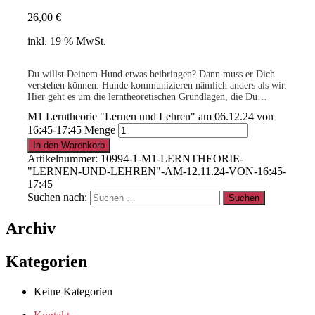
26,00
€
inkl. 19 % MwSt.
Du willst Deinem Hund etwas beibringen? Dann muss er Dich
verstehen können. Hunde kommunizieren nämlich anders als wir.
Hier geht es um die lerntheoretischen Grundlagen, die Du
brauchst, damit Dein Hund verstehen kann, was Du von ihm
M1 Lerntheorie "Lernen und Lehren" am 06.12.24 von
willst!
16:45-17:45 Menge
.
In den Warenkorb
Artikelnummer:
10994-1-M1-LERNTHEORIE-
"LERNEN-UND-LEHREN"-AM-12.11.24-VON-16:45-
15% für Clubmitglieder
!
Info
hier
17:45
Suchen nach:
.
Archiv
Clubmitglied werden ?
Info
hier
Kategorien
Keine Kategorien