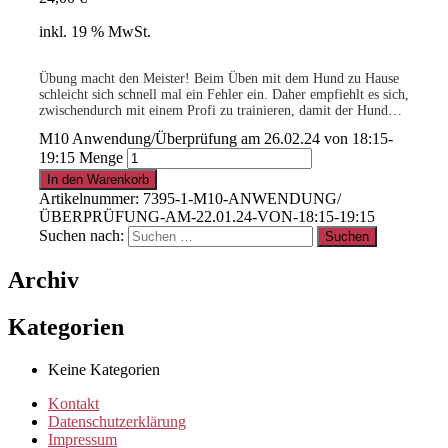
inkl. 19 % MwSt.
Übung macht den Meister! Beim Üben mit dem Hund zu Hause
schleicht sich schnell mal ein Fehler ein. Daher empfiehlt es sich,
zwischendurch mit einem Profi zu trainieren, damit der Hund
alles richtig lernt und keine Fehler trainiert werden. Wir festigen
M10 Anwendung/Überprüfung am 26.02.24 von 18:15-
das „Kleine Hunde 1 x1“ M3 bis M9, bevor die
19:15 Menge
Fortgeschrittenen-Module gebucht werden können und die
Fortgeschrittenen trainieren unter Anleitung die Inhalte von M11
In den Warenkorb
bis M14, bevor sie ins Gruppentraining M15 einsteigen. Ihr habt
Artikelnummer:
7395-1-M10-ANWENDUNG/
Schwierigkeiten bei einzelnen Übungen? Kein Thema, wir gehen
ÜBERPRÜFUNG-AM-22.01.24-VON-18:15-19:15
individuell auf Eure Probleme ein und helfen Euch beim
Suchen nach:
Erreichen des Lernziels.
Archiv
Kategorien
Keine Kategorien
Kontakt
Datenschutzerklärung
Impressum