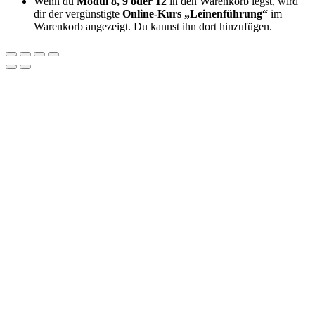
Wenn du
Modul 8, 9 oder 12
in den Warenkorb legst, wird
dir der vergünstigte
Online-Kurs „Leinenführung“
im
Warenkorb angezeigt. Du kannst ihn dort hinzufügen.