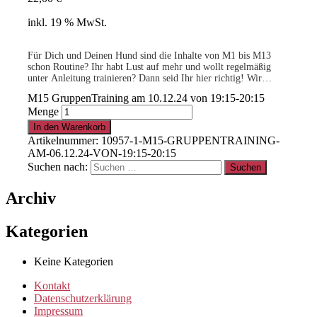
inkl. 19 % MwSt.
Für Dich und Deinen Hund sind die Inhalte von M1 bis M13
schon Routine? Ihr habt Lust auf mehr und wollt regelmäßig
unter Anleitung trainieren? Dann seid Ihr hier richtig! Wir
bereiten Euch auf das Team-Training M16 vor…
M15 GruppenTraining am 10.12.24 von 19:15-20:15
Menge
.
In den Warenkorb
Artikelnummer:
10957-1-M15-GRUPPENTRAINING-
AM-06.12.24-VON-19:15-20:15
15% für Clubmitglieder
!
Info
hier
Suchen nach:
Archiv
.
Kategorien
Clubmitglied werden ?
Info
hier
Keine Kategorien
Kontakt
Datenschutzerklärung
Impressum