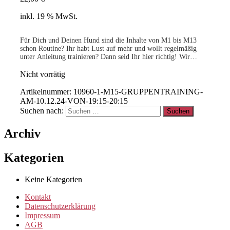
inkl. 19 % MwSt.
Für Dich und Deinen Hund sind die Inhalte von M1 bis M13
schon Routine? Ihr habt Lust auf mehr und wollt regelmäßig
unter Anleitung trainieren? Dann seid Ihr hier richtig! Wir
bereiten Euch auf das Team-Training M16 vor…
Nicht vorrätig
.
Artikelnummer:
10960-1-M15-GRUPPENTRAINING-
AM-10.12.24-VON-19:15-20:15
Suchen nach:
15% für Clubmitglieder
!
Info
hier
Archiv
.
Kategorien
Clubmitglied werden ?
Info
hier
Keine Kategorien
Kontakt
Datenschutzerklärung
Impressum
AGB