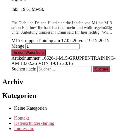
inkl. 19 % MwSt.
Für Dich und Deinen Hund sind die Inhalte von M1 bis M13
schon Routine? Ihr habt Lust auf mehr und wollt regelmäßig
unter Anleitung trainieren? Dann seid Ihr hier richtig! Wir
bereiten Euch auf das Team-Training M16 vor…
M15 GruppenTraining am 17.02.26 von 19:15-20:15
Menge
.
In den Warenkorb
Artikelnummer:
16626-1-M15-GRUPPENTRAINING-
AM-13.02.26-VON-19:15-20:15
15% für Clubmitglieder
!
Info
hier
Suchen nach:
Archiv
.
Kategorien
Clubmitglied werden ?
Info
hier
Keine Kategorien
Kontakt
Datenschutzerklärung
Impressum