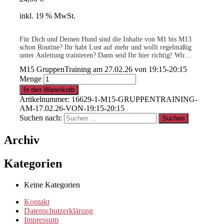
inkl. 19 % MwSt.
Für Dich und Deinen Hund sind die Inhalte von M1 bis M13
schon Routine? Ihr habt Lust auf mehr und wollt regelmäßig
unter Anleitung trainieren? Dann seid Ihr hier richtig! Wir
bereiten Euch auf das Team-Training M16 vor…
M15 GruppenTraining am 27.02.26 von 19:15-20:15
Menge
.
In den Warenkorb
Artikelnummer:
16629-1-M15-GRUPPENTRAINING-
AM-17.02.26-VON-19:15-20:15
15% für Clubmitglieder
!
Info
hier
Suchen nach:
Archiv
.
Kategorien
Clubmitglied werden ?
Info
hier
Keine Kategorien
Kontakt
Datenschutzerklärung
Impressum