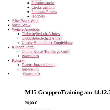
Personensuche
Clickertraining
Parcours-Fitness
Hoopers
After Work Walk
Social Walk
Weitere Angebote
Clubmitgliedschaft Infos
Clubmitgliedschaft Antrag
Unsere Hundefutter-Empfehlung
Kunden Portal
Online-Kurse (Bereits gekauft)
Warenkorb
Kontakt
Datenschutzerklärung
Impressum
Warenkorb
M15 GruppenTraining am 14.12.
20,00
€