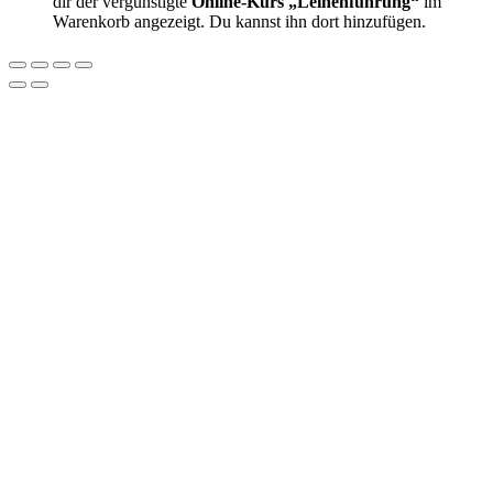
dir der vergünstigte
Online-Kurs „Leinenführung“
im
Warenkorb angezeigt. Du kannst ihn dort hinzufügen.