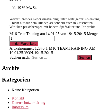
inkl. 19 % MwSt.
Weiterführendes Gehorsamstraining unter gesteigerter Ablenkung
– nicht nur auf dem Hundeplatz sondern auch in Ortschaften.
Wir üben praxisbezogen mit hohem Spaßfaktor und Ihr probiert
neue Gehorsams- und Beschäftigungs-übungen aus. Es wird
M16 TeamTraining am 14.01.25 von 19:15-20:15 Menge
sicher nicht langweilig!
.
Voraussetzung: Mehrmals erfolgreich am M15 teilgenommen.
Dein Trainer sagt Dir, wann Ihr soweit seid!
In den Warenkorb
Artikelnummer:
12370-1-M16-TEAMTRAINING-AM-
10.01.25-VON-19:15-20:15
15% für Clubmitglieder
!
Info
hier
Suchen nach:
Archiv
.
Kategorien
Clubmitglied werden ?
Info
hier
Keine Kategorien
Kontakt
Datenschutzerklärung
Impressum