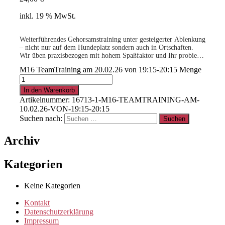
inkl. 19 % MwSt.
Weiterführendes Gehorsamstraining unter gesteigerter Ablenkung
– nicht nur auf dem Hundeplatz sondern auch in Ortschaften.
Wir üben praxisbezogen mit hohem Spaßfaktor und Ihr probiert
neue Gehorsams- und Beschäftigungs-übungen aus. Es wird
M16 TeamTraining am 20.02.26 von 19:15-20:15 Menge
sicher nicht langweilig!
.
Voraussetzung: Mehrmals erfolgreich am M15 teilgenommen.
Dein Trainer sagt Dir, wann Ihr soweit seid!
In den Warenkorb
Artikelnummer:
16713-1-M16-TEAMTRAINING-AM-
10.02.26-VON-19:15-20:15
15% für Clubmitglieder
!
Info
hier
Suchen nach:
Archiv
.
Kategorien
Clubmitglied werden ?
Info
hier
Keine Kategorien
Kontakt
Datenschutzerklärung
Impressum