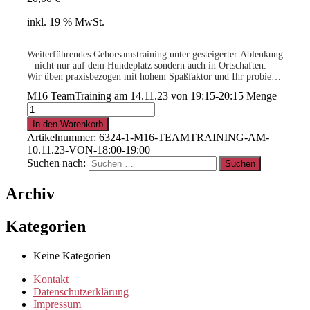
inkl. 19 % MwSt.
Weiterführendes Gehorsamstraining unter gesteigerter Ablenkung
– nicht nur auf dem Hundeplatz sondern auch in Ortschaften.
Wir üben praxisbezogen mit hohem Spaßfaktor und Ihr probiert
neue Gehorsams- und Beschäftigungs-übungen aus. Es wird
M16 TeamTraining am 14.11.23 von 19:15-20:15 Menge
sicher nicht langweilig!
Voraussetzung: Mehrmals erfolgreich am M15 teilgenommen.
Dein Trainer sagt Dir, wann Ihr soweit seid!
In den Warenkorb
Artikelnummer:
6324-1-M16-TEAMTRAINING-AM-
10.11.23-VON-18:00-19:00
Suchen nach:
Archiv
Kategorien
Keine Kategorien
Kontakt
Datenschutzerklärung
Impressum