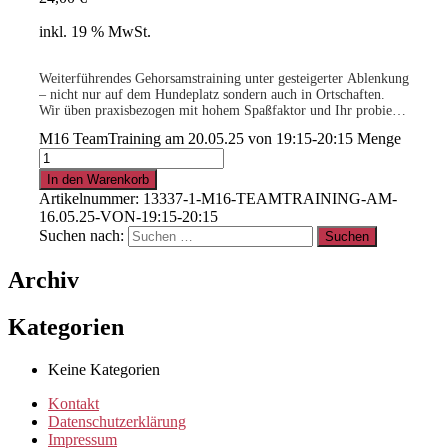
inkl. 19 % MwSt.
Weiterführendes Gehorsamstraining unter gesteigerter Ablenkung
– nicht nur auf dem Hundeplatz sondern auch in Ortschaften.
Wir üben praxisbezogen mit hohem Spaßfaktor und Ihr probiert
neue Gehorsams- und Beschäftigungs-übungen aus. Es wird
M16 TeamTraining am 20.05.25 von 19:15-20:15 Menge
sicher nicht langweilig!
.
Voraussetzung: Mehrmals erfolgreich am M15 teilgenommen.
Dein Trainer sagt Dir, wann Ihr soweit seid!
In den Warenkorb
Artikelnummer:
13337-1-M16-TEAMTRAINING-AM-
16.05.25-VON-19:15-20:15
15% für Clubmitglieder
!
Info
hier
Suchen nach:
Archiv
.
Kategorien
Clubmitglied werden ?
Info
hier
Keine Kategorien
Kontakt
Datenschutzerklärung
Impressum