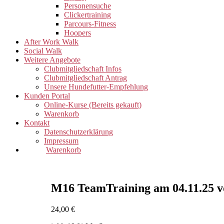
Personensuche
Clickertraining
Parcours-Fitness
Hoopers
After Work Walk
Social Walk
Weitere Angebote
Clubmitgliedschaft Infos
Clubmitgliedschaft Antrag
Unsere Hundefutter-Empfehlung
Kunden Portal
Online-Kurse (Bereits gekauft)
Warenkorb
Kontakt
Datenschutzerklärung
Impressum
Warenkorb
M16 TeamTraining am 04.11.25 v
24,00
€