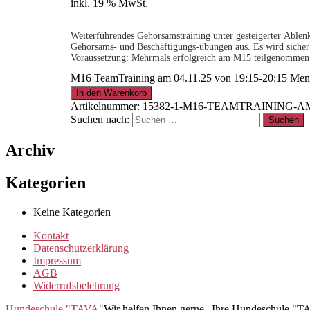
inkl. 19 % MwSt.
Weiterführendes Gehorsamstraining unter gesteigerter Ablen
Gehorsams- und Beschäftigungs-übungen aus. Es wird sicher 
Voraussetzung: Mehrmals erfolgreich am M15 teilgenommen. 
M16 TeamTraining am 04.11.25 von 19:15-20:15 Me
.
In den Warenkorb
Artikelnummer:
15382-1-M16-TEAMTRAINING-AM-3
Suchen nach:
15% für Clubmitglieder
!
Info
hier
Archiv
.
Kategorien
Keine Kategorien
Clubmitglied werden ?
Info
hier
Kontakt
Datenschutzerklärung
Impressum
AGB
Widerrufsbelehrung
Hundeschule "TAVA"
Wir helfen Ihnen gerne | Ihre Hundeschule "