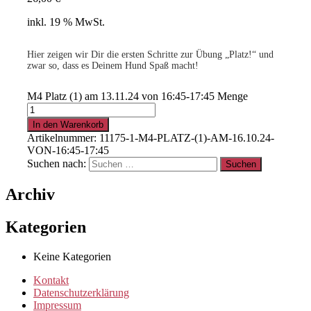
inkl. 19 % MwSt.
Hier zeigen wir Dir die ersten Schritte zur Übung „Platz!“ und
zwar so, dass es Deinem Hund Spaß macht!
M4 Platz (1) am 13.11.24 von 16:45-17:45 Menge
.
In den Warenkorb
Artikelnummer:
11175-1-M4-PLATZ-(1)-AM-16.10.24-
15% für Clubmitglieder
!
Info
hier
VON-16:45-17:45
Suchen nach:
.
Archiv
Kategorien
Clubmitglied werden ?
Info
hier
Keine Kategorien
Kontakt
Datenschutzerklärung
Impressum