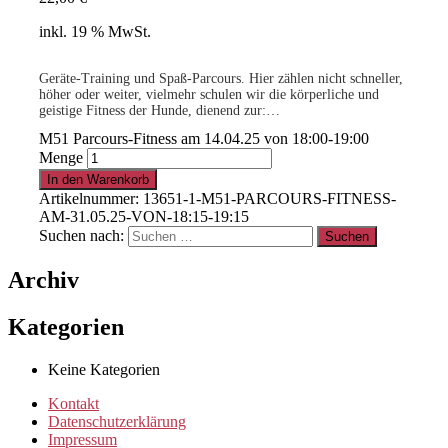
inkl. 19 % MwSt.
Geräte-Training und Spaß-Parcours. Hier zählen nicht schneller,
höher oder weiter, vielmehr schulen wir die körperliche und
geistige Fitness der Hunde, dienend zur:
– Stärkung der Muskulatur
M51 Parcours-Fitness am 14.04.25 von 18:00-19:00
– Vertrauensbildung
Menge
.
– Beziehungsintensivierung
– Warm-up und Cool-down
In den Warenkorb
Für ganz junge & alte Hunde – sowie für Hunde mit Handycap.
Artikelnummer:
13651-1-M51-PARCOURS-FITNESS-
AM-31.05.25-VON-18:15-19:15
15% für Clubmitglieder
!
Info
hier
Suchen nach:
Archiv
.
Kategorien
Clubmitglied werden ?
Info
hier
Keine Kategorien
Kontakt
Datenschutzerklärung
Impressum