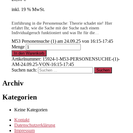
inkl. 19 % MwSt.
Einführung in die Personensuche: Theorie schadet nie! Hier
erfahrt Ihr, wie die Sache mit der Suche nach einem
Individualgeruch funktioniert und was Ihr für die
weiterführenden Module benötigt.
M53 Personensuche (1) am 24.09.25 von 16:15-17:45
Menge
.
In den Warenkorb
Artikelnummer:
15924-1-M53-PERSONENSUCHE-(1)-
AM-24.09.25-VON-16:15-17:45
15% für Clubmitglieder
!
Info
hier
Suchen nach:
Archiv
.
Kategorien
Clubmitglied werden ?
Info
hier
Keine Kategorien
Kontakt
Datenschutzerklärung
Impressum