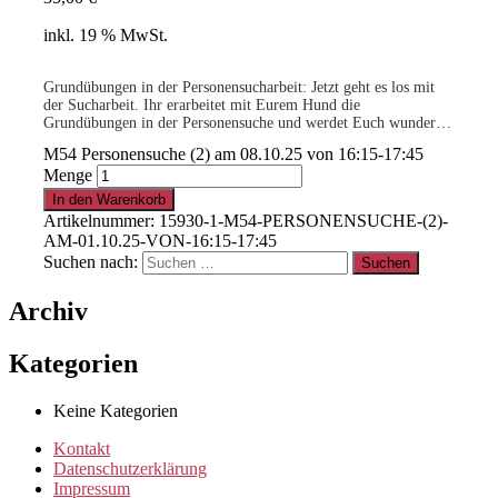
inkl. 19 % MwSt.
Grundübungen in der Personensucharbeit: Jetzt geht es los mit
der Sucharbeit. Ihr erarbeitet mit Eurem Hund die
Grundübungen in der Personensuche und werdet Euch wundern,
mit welcher Begeisterung Euer Hund loslegt, wenn er verstanden
M54 Personensuche (2) am 08.10.25 von 16:15-17:45
hat, was er tun darf!
Menge
.
-geringe Teilnehmerzahl-
In den Warenkorb
Artikelnummer:
15930-1-M54-PERSONENSUCHE-(2)-
AM-01.10.25-VON-16:15-17:45
15% für Clubmitglieder
!
Info
hier
Suchen nach:
Archiv
.
Kategorien
Clubmitglied werden ?
Info
hier
Keine Kategorien
Kontakt
Datenschutzerklärung
Impressum