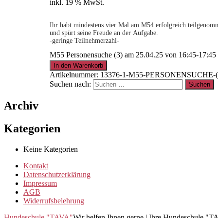
inkl. 19 % MwSt.
Ihr habt mindestens vier Mal am M54 erfolgreich teilgenomme
und spürt seine Freude an der Aufgabe.
-geringe Teilnehmerzahl-
M55 Personensuche (3) am 25.04.25 von 16:45-17:4
.
In den Warenkorb
Artikelnummer:
13376-1-M55-PERSONENSUCHE-(3)
Suchen nach:
15% für Clubmitglieder
!
Info
hier
Archiv
.
Kategorien
Keine Kategorien
Clubmitglied werden ?
Info
hier
Kontakt
Datenschutzerklärung
Impressum
AGB
Widerrufsbelehrung
Hundeschule "TAVA"
Wir helfen Ihnen gerne | Ihre Hundeschule "