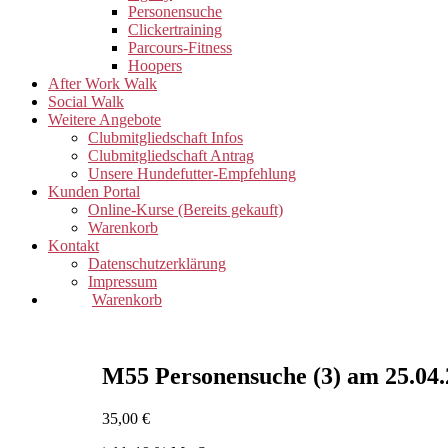
Personensuche
Clickertraining
Parcours-Fitness
Hoopers
After Work Walk
Social Walk
Weitere Angebote
Clubmitgliedschaft Infos
Clubmitgliedschaft Antrag
Unsere Hundefutter-Empfehlung
Kunden Portal
Online-Kurse (Bereits gekauft)
Warenkorb
Kontakt
Datenschutzerklärung
Impressum
Warenkorb
M55 Personensuche (3) am 25.04.
35,00
€