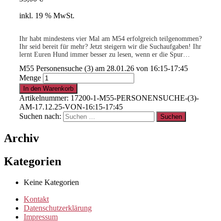
inkl. 19 % MwSt.
Ihr habt mindestens vier Mal am M54 erfolgreich teilgenommen?
Ihr seid bereit für mehr? Jetzt steigern wir die Suchaufgaben! Ihr
lernt Euren Hund immer besser zu lesen, wenn er die Spur
verfolgt und spürt seine Freude an der Aufgabe.
M55 Personensuche (3) am 28.01.26 von 16:15-17:45
-geringe Teilnehmerzahl-
Menge
.
In den Warenkorb
Artikelnummer:
17200-1-M55-PERSONENSUCHE-(3)-
AM-17.12.25-VON-16:15-17:45
15% für Clubmitglieder
!
Info
hier
Suchen nach:
Archiv
.
Kategorien
Clubmitglied werden ?
Info
hier
Keine Kategorien
Kontakt
Datenschutzerklärung
Impressum