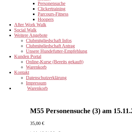
Personensuche
Clickertraining
Parcours-Fitness
Hoopers
After Work Walk
Social Walk
Weitere Angebote
Clubmitgliedschaft Infos
Clubmitgliedschaft Antrag
Unsere Hundefutter-Empfehlung
Kunden Portal
Online-Kurse (Bereits gekauft)
Warenkorb
Kontakt
Datenschutzerklärung
Impressum
Warenkorb
M55 Personensuche (3) am 15.11.
35,00
€