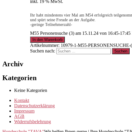
inkl. 19 % MwSt.
Ihr habt mindestens vier Mal am M54 erfolgreich teilgenomme
und spürt seine Freude an der Aufgabe.
-geringe Teilnehmerzahl-
M55 Personensuche (3) am 15.11.24 von 16:45-17:4
.
In den Warenkorb
Artikelnummer:
10979-1-M55-PERSONENSUCHE-(3)
Suchen nach:
15% für Clubmitglieder
!
Info
hier
Archiv
.
Kategorien
Keine Kategorien
Clubmitglied werden ?
Info
hier
Kontakt
Datenschutzerklärung
Impressum
AGB
Widerrufsbelehrung
Hundeschule "TAVA"
Wir helfen Ihnen gerne | Ihre Hundeschule "