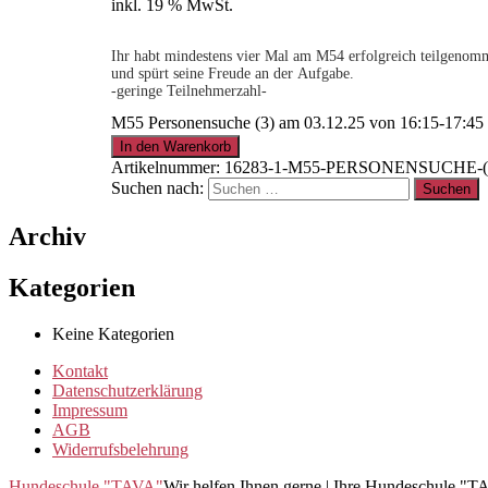
inkl. 19 % MwSt.
Ihr habt mindestens vier Mal am M54 erfolgreich teilgenomme
und spürt seine Freude an der Aufgabe.
-geringe Teilnehmerzahl-
M55 Personensuche (3) am 03.12.25 von 16:15-17:4
.
In den Warenkorb
Artikelnummer:
16283-1-M55-PERSONENSUCHE-(3)
Suchen nach:
15% für Clubmitglieder
!
Info
hier
Archiv
.
Kategorien
Keine Kategorien
Clubmitglied werden ?
Info
hier
Kontakt
Datenschutzerklärung
Impressum
AGB
Widerrufsbelehrung
Hundeschule "TAVA"
Wir helfen Ihnen gerne | Ihre Hundeschule "