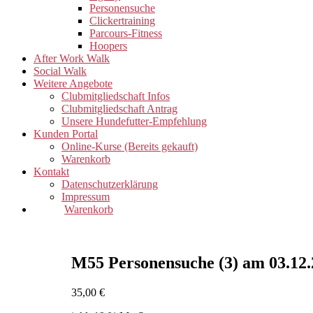
Personensuche
Clickertraining
Parcours-Fitness
Hoopers
After Work Walk
Social Walk
Weitere Angebote
Clubmitgliedschaft Infos
Clubmitgliedschaft Antrag
Unsere Hundefutter-Empfehlung
Kunden Portal
Online-Kurse (Bereits gekauft)
Warenkorb
Kontakt
Datenschutzerklärung
Impressum
Warenkorb
M55 Personensuche (3) am 03.12.
35,00
€