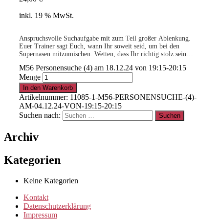
inkl. 19 % MwSt.
Anspruchsvolle Suchaufgabe mit zum Teil großer Ablenkung.
Euer Trainer sagt Euch, wann Ihr soweit seid, um bei den
Supernasen mitzumischen. Wetten, dass Ihr richtig stolz sein
werdet auf Eure Leistungen als Team?
M56 Personensuche (4) am 18.12.24 von 19:15-20:15
-geringe Teilnehmerzahl-
Menge
.
In den Warenkorb
Artikelnummer:
11085-1-M56-PERSONENSUCHE-(4)-
AM-04.12.24-VON-19:15-20:15
15% für Clubmitglieder
!
Info
hier
Suchen nach:
Archiv
.
Kategorien
Clubmitglied werden ?
Info
hier
Keine Kategorien
Kontakt
Datenschutzerklärung
Impressum