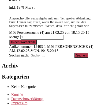
inkl. 19 % MwSt.
Anspruchsvolle Suchaufgabe mit zum Teil großer Ablenkung.
Euer Trainer sagt Euch, wann Ihr soweit seid, um bei den
Supernasen mitzumischen. Wetten, dass Ihr richtig stolz sein
werdet auf Eure Leistungen als Team?
M56 Personensuche (4) am 21.02.25 von 19:15-20:15
-geringe Teilnehmerzahl-
Menge
.
In den Warenkorb
Artikelnummer:
12493-1-M56-PERSONENSUCHE-(4)-
AM-12.02.25-VON-19:15-20:15
15% für Clubmitglieder
!
Info
hier
Suchen nach:
Archiv
.
Kategorien
Clubmitglied werden ?
Info
hier
Keine Kategorien
Kontakt
Datenschutzerklärung
Impressum