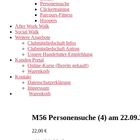
Personensuche
Clickertraining
Parcours-Fitness
Hoopers
After Work Walk
Social Walk
Weitere Angebote
Clubmitgliedschaft Infos
Clubmitgliedschaft Antrag
Unsere Hundefutter-Empfehlung
Kunden Portal
Online-Kurse (Bereits gekauft)
Warenkorb
Kontakt
Datenschutzerklärung
Impressum
Warenkorb
M56 Personensuche (4) am 22.09.
22,00
€