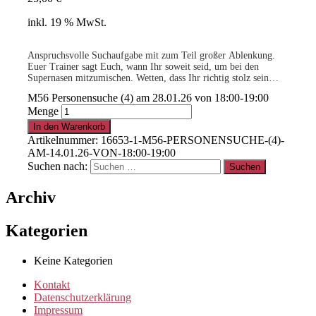
inkl. 19 % MwSt.
Anspruchsvolle Suchaufgabe mit zum Teil großer Ablenkung.
Euer Trainer sagt Euch, wann Ihr soweit seid, um bei den
Supernasen mitzumischen. Wetten, dass Ihr richtig stolz sein
werdet auf Eure Leistungen als Team?
M56 Personensuche (4) am 28.01.26 von 18:00-19:00
-geringe Teilnehmerzahl-
Menge
.
In den Warenkorb
Artikelnummer:
16653-1-M56-PERSONENSUCHE-(4)-
AM-14.01.26-VON-18:00-19:00
15% für Clubmitglieder
!
Info
hier
Suchen nach:
Archiv
.
Kategorien
Clubmitglied werden ?
Info
hier
Keine Kategorien
Kontakt
Datenschutzerklärung
Impressum