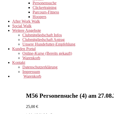
Personensuche
Clickertraining
Parcours-Fitness
Hoopers
After Work Walk
Social Walk
Weitere Angebote
Clubmitgliedschaft Infos
Clubmitgliedschaft Antrag
Unsere Hundefutter-Empfehlung
Kunden Portal
Online-Kurse (Bereits gekauft)
Warenkorb
Kontakt
Datenschutzerklärung
Impressum
Warenkorb
M56 Personensuche (4) am 27.08.
25,00
€