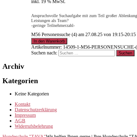
inkl. 19 % MwSt.
Anspruchsvolle Suchaufgabe mit zum Teil großer Ablenkung. 
Leistungen als Team?
-geringe Teilnehmerzahl-
M56 Personensuche (4) am 27.08.25 von 19:15-20:1
.
In den Warenkorb
Artikelnummer:
14509-1-M56-PERSONENSUCHE-(4)
Suchen nach:
15% für Clubmitglieder
!
Info
hier
Archiv
.
Kategorien
Keine Kategorien
Clubmitglied werden ?
Info
hier
Kontakt
Datenschutzerklärung
Impressum
AGB
Widerrufsbelehrung
Hundeschule "TAVA"
Wir helfen Ihnen gerne | Ihre Hundeschule "