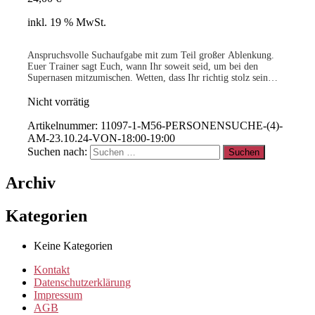
inkl. 19 % MwSt.
Anspruchsvolle Suchaufgabe mit zum Teil großer Ablenkung.
Euer Trainer sagt Euch, wann Ihr soweit seid, um bei den
Supernasen mitzumischen. Wetten, dass Ihr richtig stolz sein
werdet auf Eure Leistungen als Team?
-geringe Teilnehmerzahl-
Nicht vorrätig
.
Artikelnummer:
11097-1-M56-PERSONENSUCHE-(4)-
AM-23.10.24-VON-18:00-19:00
Suchen nach:
15% für Clubmitglieder
!
Info
hier
Archiv
.
Kategorien
Clubmitglied werden ?
Info
hier
Keine Kategorien
Kontakt
Datenschutzerklärung
Impressum
AGB