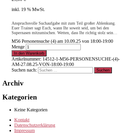
inkl. 19 % MwSt.
Anspruchsvolle Suchaufgabe mit zum Teil großer Ablenkung.
Euer Trainer sagt Euch, wann Ihr soweit seid, um bei den
Supernasen mitzumischen. Wetten, dass Ihr richtig stolz sein
werdet auf Eure Leistungen als Team?
M56 Personensuche (4) am 10.09.25 von 18:00-19:00
-geringe Teilnehmerzahl-
Menge
.
In den Warenkorb
Artikelnummer:
14512-1-M56-PERSONENSUCHE-(4)-
AM-27.08.25-VON-18:00-19:00
15% für Clubmitglieder
!
Info
hier
Suchen nach:
Archiv
.
Kategorien
Clubmitglied werden ?
Info
hier
Keine Kategorien
Kontakt
Datenschutzerklärung
Impressum