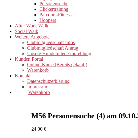
Personensuche
Clickertraining
Parcours-Fitness
Hoopers
After Work Walk
Social Walk
Weitere Angebote
Clubmitgliedschaft Infos
Clubmitgliedschaft Antrag
Unsere Hundefutter-Empfehlung
Kunden Portal
Online-Kurse (Bereits gekauft)
Warenkorb
Kontakt
Datenschutzerklärung
Impressum
Warenkorb
M56 Personensuche (4) am 09.10.
24,00
€