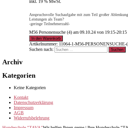
inkl. 19 % MwSt.
Anspruchsvolle Suchaufgabe mit zum Teil großer Ablenkung. 
Leistungen als Team?
-geringe Teilnehmerzahl-
M56 Personensuche (4) am 09.10.24 von 19:15-20:1
.
In den Warenkorb
Artikelnummer:
11064-1-M56-PERSONENSUCHE-(4)
Suchen nach:
15% für Clubmitglieder
!
Info
hier
Archiv
.
Kategorien
Keine Kategorien
Clubmitglied werden ?
Info
hier
Kontakt
Datenschutzerklärung
Impressum
AGB
Widerrufsbelehrung
Hundeschule "TAVA"
Wir helfen Ihnen gerne | Ihre Hundeschule "