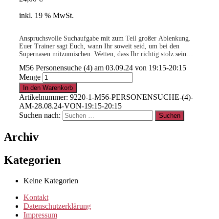
inkl. 19 % MwSt.
Anspruchsvolle Suchaufgabe mit zum Teil großer Ablenkung.
Euer Trainer sagt Euch, wann Ihr soweit seid, um bei den
Supernasen mitzumischen. Wetten, dass Ihr richtig stolz sein
werdet auf Eure Leistungen als Team?
M56 Personensuche (4) am 03.09.24 von 19:15-20:15
-geringe Teilnehmerzahl-
Menge
.
In den Warenkorb
Artikelnummer:
9220-1-M56-PERSONENSUCHE-(4)-
AM-28.08.24-VON-19:15-20:15
15% für Clubmitglieder
!
Info
hier
Suchen nach:
Archiv
.
Kategorien
Clubmitglied werden ?
Info
hier
Keine Kategorien
Kontakt
Datenschutzerklärung
Impressum