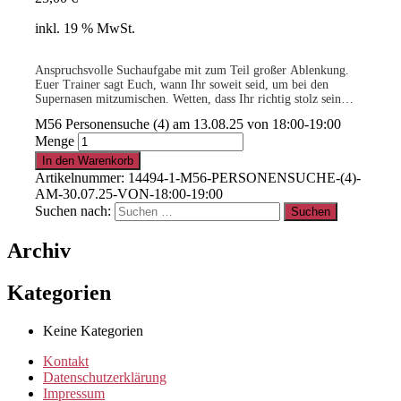
inkl. 19 % MwSt.
Anspruchsvolle Suchaufgabe mit zum Teil großer Ablenkung.
Euer Trainer sagt Euch, wann Ihr soweit seid, um bei den
Supernasen mitzumischen. Wetten, dass Ihr richtig stolz sein
werdet auf Eure Leistungen als Team?
M56 Personensuche (4) am 13.08.25 von 18:00-19:00
-geringe Teilnehmerzahl-
Menge
.
In den Warenkorb
Artikelnummer:
14494-1-M56-PERSONENSUCHE-(4)-
AM-30.07.25-VON-18:00-19:00
15% für Clubmitglieder
!
Info
hier
Suchen nach:
Archiv
.
Kategorien
Clubmitglied werden ?
Info
hier
Keine Kategorien
Kontakt
Datenschutzerklärung
Impressum