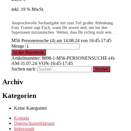
inkl. 19 % MwSt.
Anspruchsvolle Suchaufgabe mit zum Teil großer Ablenkung.
Euer Trainer sagt Euch, wann Ihr soweit seid, um bei den
Supernasen mitzumischen. Wetten, dass Ihr richtig stolz sein
werdet auf Eure Leistungen als Team?
M56 Personensuche (4) am 14.08.24 von 16:45-17:45
-geringe Teilnehmerzahl-
Menge
In den Warenkorb
Artikelnummer:
8898-1-M56-PERSONENSUCHE-(4)-
AM-31.07.24-VON-16:45-17:45
Suchen nach:
Archiv
Kategorien
Keine Kategorien
Kontakt
Datenschutzerklärung
Impressum