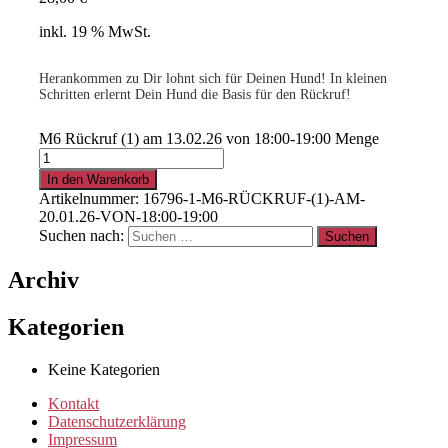
inkl. 19 % MwSt.
Herankommen zu Dir lohnt sich für Deinen Hund! In kleinen
Schritten erlernt Dein Hund die Basis für den Rückruf!
M6 Rückruf (1) am 13.02.26 von 18:00-19:00 Menge
.
In den Warenkorb
Artikelnummer:
16796-1-M6-RÜCKRUF-(1)-AM-
15% für Clubmitglieder
!
Info
hier
20.01.26-VON-18:00-19:00
Suchen nach:
.
Archiv
Kategorien
Clubmitglied werden ?
Info
hier
Keine Kategorien
Kontakt
Datenschutzerklärung
Impressum