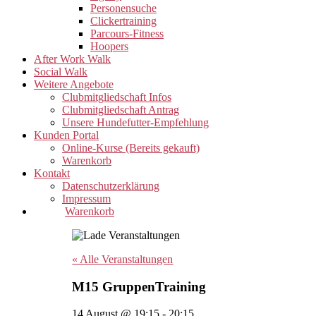
Personensuche
Clickertraining
Parcours-Fitness
Hoopers
After Work Walk
Social Walk
Weitere Angebote
Clubmitgliedschaft Infos
Clubmitgliedschaft Antrag
Unsere Hundefutter-Empfehlung
Kunden Portal
Online-Kurse (Bereits gekauft)
Warenkorb
Kontakt
Datenschutzerklärung
Impressum
Warenkorb
« Alle Veranstaltungen
M15 GruppenTraining
14 August @ 19:15
-
20:15