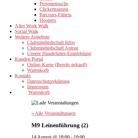
Personensuche
Clickertraining
Parcours-Fitness
Hoopers
After Work Walk
Social Walk
Weitere Angebote
Clubmitgliedschaft Infos
Clubmitgliedschaft Antrag
Unsere Hundefutter-Empfehlung
Kunden Portal
Online-Kurse (Bereits gekauft)
Warenkorb
Kontakt
Datenschutzerklärung
Impressum
Warenkorb
« Alle Veranstaltungen
M9 Leinenführung (2)
14 August @ 18:00
-
19:00